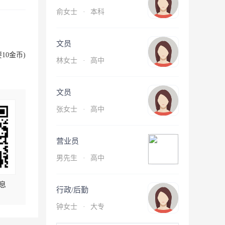
俞女士
·
本科
文员
10金币)
林女士
·
高中
文员
张女士
·
高中
营业员
男先生
·
高中
息
行政/后勤
钟女士
·
大专