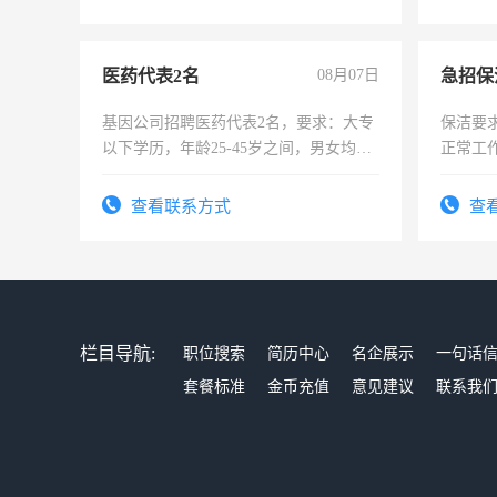
医药代表2名
08月07日
基因公司招聘医药代表2名，要求：大专
保洁要
以下学历，年龄25-45岁之间，男女均
正常工
可，需要具有营销经验，从事过医药代
责任心
表或者有医学资质的优先，底薪+绩效，
录，客
查看联系方式
查
交五险。
懂电脑
能力，
栏目导航:
职位搜索
简历中心
名企展示
一句话
套餐标准
金币充值
意见建议
联系我