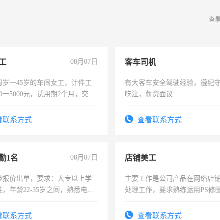
查
工
08月07日
客车司机
周岁一45岁的车间女工，计件工
有大客车安全驾驶经验，遵纪
00一5000元，试用期2个月，交五
吃注，薪资面议
年薪假，年底福利
看联系方式
查看联系方式
勤1名
08月07日
店铺美工
险报价出单，要求：大专以上学
主要工作是公司产品在网络店
，年龄22-35岁之间，熟悉电脑
处理工作，要求熟练运用PS修图
工作态度认真，具有团队精神，
作时间每天8小时，待遇优厚。
-3个月，转正后交纳五险，
看联系方式
查看联系方式