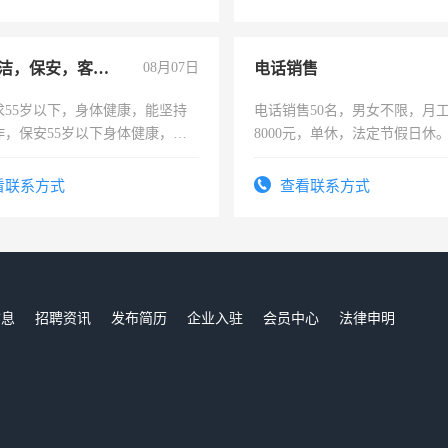
急招保洁，保安，客服，工程
08月07日
电话销售
求55岁以下，身体健康，能坚持
电话销售50名，男女不限，月工资
作，保安55岁以下身体健康，有
8000元，单休，法定节假日休
形象端庄，遵纪守法，无犯罪记
服要求45岁以下高中以上文化，
看联系方式
查看联系方式
工作认真，性格开朗有良好沟通
工程，懂水电维修。
信息
招聘资讯
发布简历
企业入驻
会员中心
法律申明
们