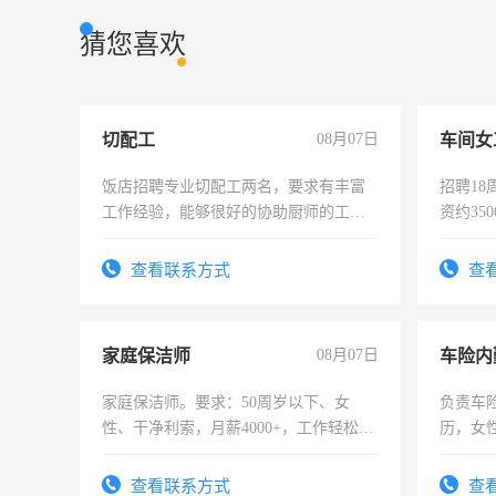
猜您喜欢
切配工
08月07日
车间女
饭店招聘专业切配工两名，要求有丰富
招聘18
工作经验，能够很好的协助厨师的工
资约35
作。包吃住，每月有公休，工资3500-
险，有
4500。
查看联系方式
查
家庭保洁师
08月07日
车险内
家庭保洁师。要求：50周岁以下、女
负责车
性、干净利索，月薪4000+，工作轻松，
历，女性
时间灵活，不需坐班，适合宝妈、全职
操作，
太太等。
试用期1
查看联系方式
查